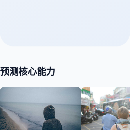
预测核心能力