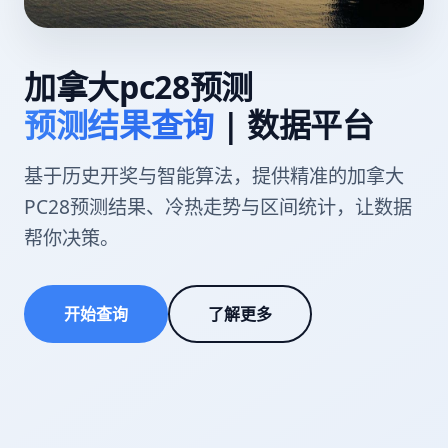
加拿大pc28预测
预测结果查询
| 数据平台
基于历史开奖与智能算法，提供精准的加拿大
PC28预测结果、冷热走势与区间统计，让数据
帮你决策。
开始查询
了解更多