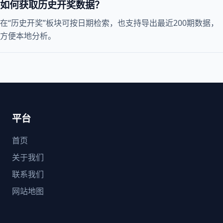
如何获取历史开奖数据？
在“历史开奖”板块可按日期检索，也支持导出最近200期数据，
方便本地分析。
平台
首页
关于我们
联系我们
网站地图