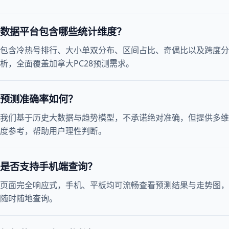
数据平台包含哪些统计维度？
包含冷热号排行、大小单双分布、区间占比、奇偶比以及跨度分
析，全面覆盖加拿大PC28预测需求。
预测准确率如何？
我们基于历史大数据与趋势模型，不承诺绝对准确，但提供多维
度参考，帮助用户理性判断。
是否支持手机端查询？
页面完全响应式，手机、平板均可流畅查看预测结果与走势图，
随时随地查询。