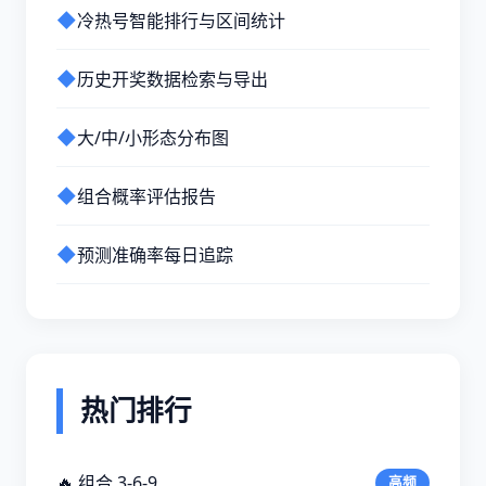
冷热号智能排行与区间统计
历史开奖数据检索与导出
大/中/小形态分布图
组合概率评估报告
预测准确率每日追踪
热门排行
🔥 组合 3-6-9
高频