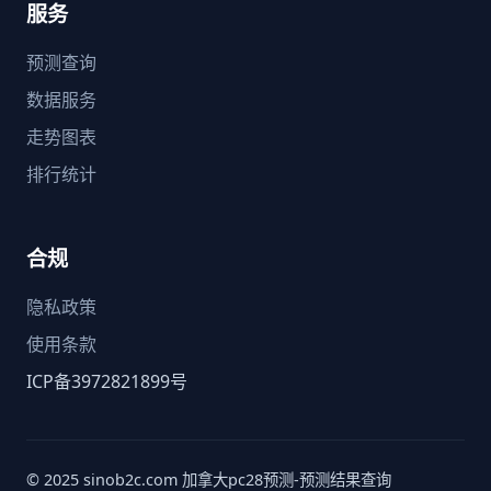
服务
预测查询
数据服务
走势图表
排行统计
合规
隐私政策
使用条款
ICP备3972821899号
© 2025 sinob2c.com 加拿大pc28预测-预测结果查询