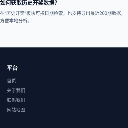
如何获取历史开奖数据？
在“历史开奖”板块可按日期检索，也支持导出最近200期数据，
方便本地分析。
平台
首页
关于我们
联系我们
网站地图