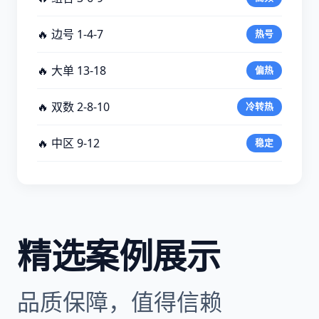
🔥 边号 1-4-7
热号
🔥 大单 13-18
偏热
🔥 双数 2-8-10
冷转热
🔥 中区 9-12
稳定
精选案例展示
品质保障，值得信赖