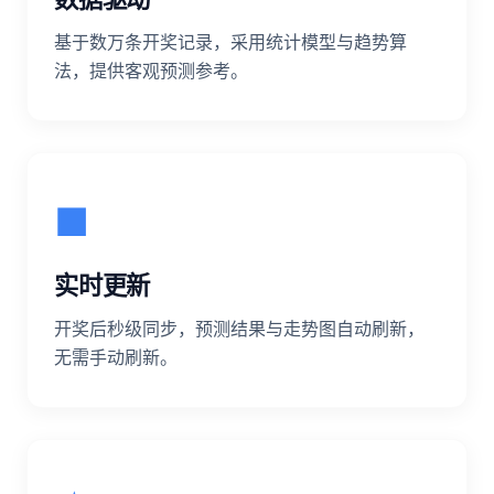
基于数万条开奖记录，采用统计模型与趋势算
法，提供客观预测参考。
■
实时更新
开奖后秒级同步，预测结果与走势图自动刷新，
无需手动刷新。