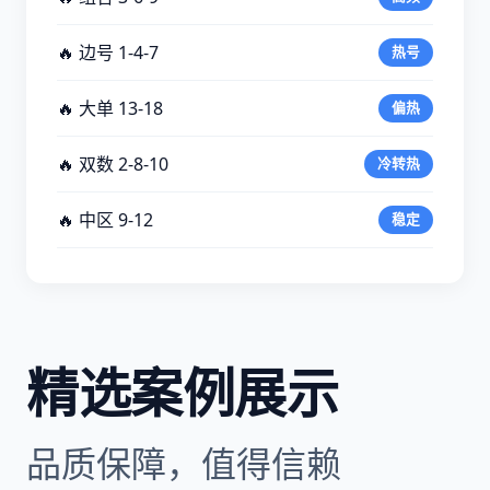
🔥 边号 1-4-7
热号
🔥 大单 13-18
偏热
🔥 双数 2-8-10
冷转热
🔥 中区 9-12
稳定
精选案例展示
品质保障，值得信赖