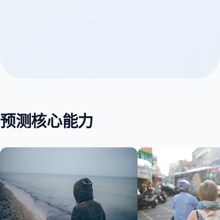
预测核心能力