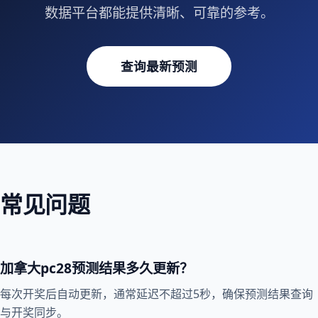
数据平台都能提供清晰、可靠的参考。
查询最新预测
常见问题
加拿大pc28预测结果多久更新？
每次开奖后自动更新，通常延迟不超过5秒，确保预测结果查询
与开奖同步。