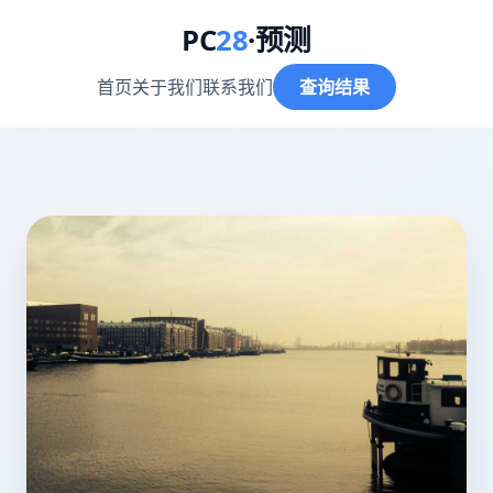
PC
28
·预测
首页
关于我们
联系我们
查询结果