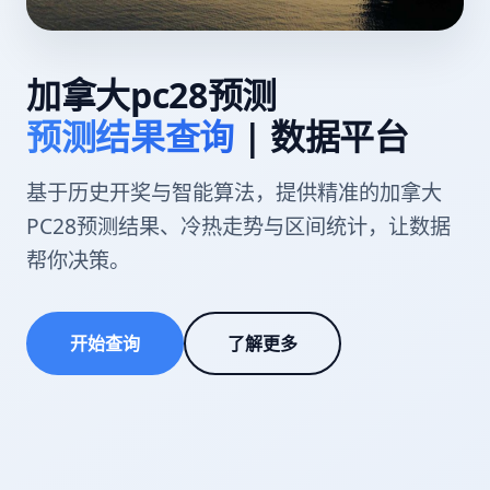
加拿大pc28预测
预测结果查询
| 数据平台
基于历史开奖与智能算法，提供精准的加拿大
PC28预测结果、冷热走势与区间统计，让数据
帮你决策。
开始查询
了解更多