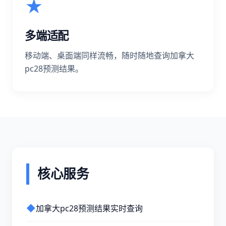
★
多端适配
移动端、桌面端同样流畅，随时随地查询加拿大
pc28预测结果。
核心服务
加拿大pc28预测结果实时查询