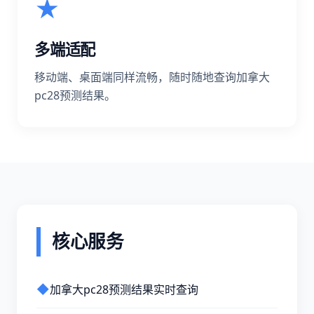
★
多端适配
移动端、桌面端同样流畅，随时随地查询加拿大
pc28预测结果。
核心服务
加拿大pc28预测结果实时查询