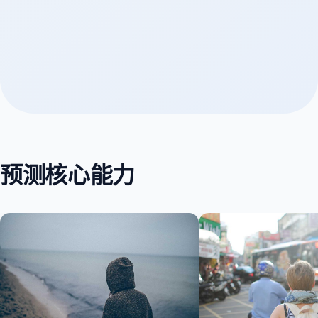
预测核心能力