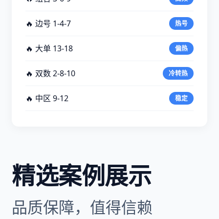
🔥 边号 1-4-7
热号
🔥 大单 13-18
偏热
🔥 双数 2-8-10
冷转热
🔥 中区 9-12
稳定
精选案例展示
品质保障，值得信赖