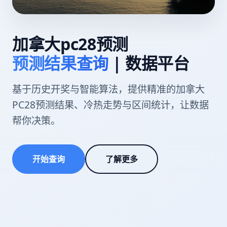
加拿大pc28预测
预测结果查询
| 数据平台
基于历史开奖与智能算法，提供精准的加拿大
PC28预测结果、冷热走势与区间统计，让数据
帮你决策。
开始查询
了解更多