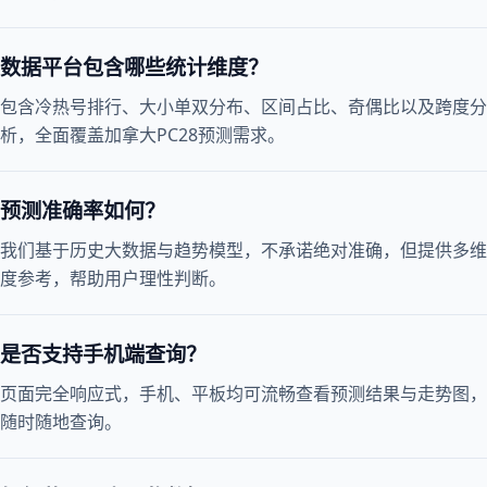
数据平台包含哪些统计维度？
包含冷热号排行、大小单双分布、区间占比、奇偶比以及跨度分
析，全面覆盖加拿大PC28预测需求。
预测准确率如何？
我们基于历史大数据与趋势模型，不承诺绝对准确，但提供多维
度参考，帮助用户理性判断。
是否支持手机端查询？
页面完全响应式，手机、平板均可流畅查看预测结果与走势图，
随时随地查询。