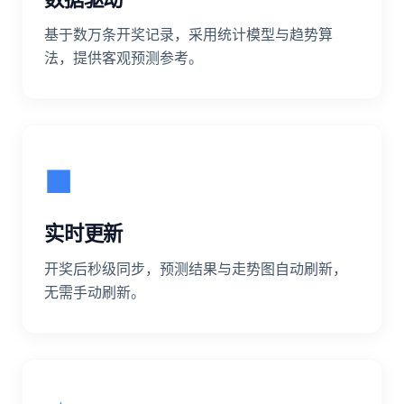
基于数万条开奖记录，采用统计模型与趋势算
法，提供客观预测参考。
■
实时更新
开奖后秒级同步，预测结果与走势图自动刷新，
无需手动刷新。