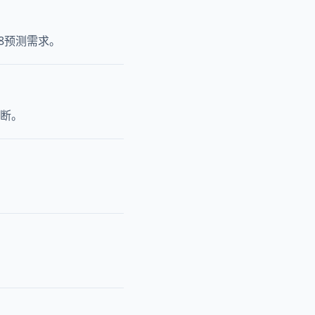
8预测需求。
断。