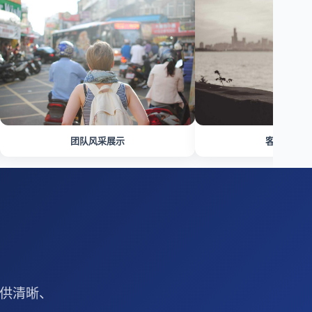
团队风采展示
客户合作留
提供清晰、