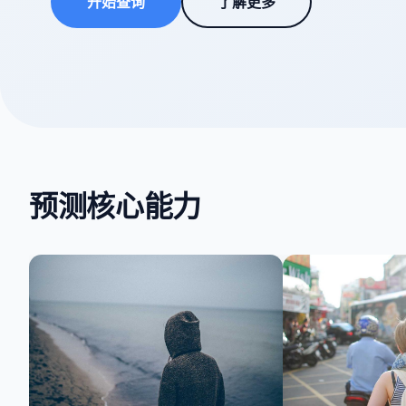
开始查询
了解更多
预测核心能力