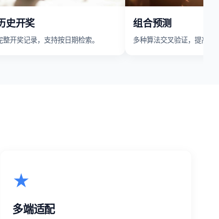
历史开奖
组合预测
完整开奖记录，支持按日期检索。
多种算法交叉验证，提高参
★
多端适配