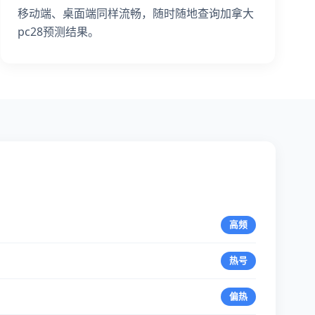
移动端、桌面端同样流畅，随时随地查询加拿大
pc28预测结果。
高频
热号
偏热