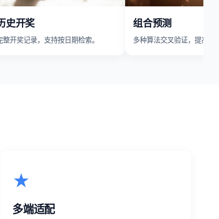
历史开奖
组合预测
完整开奖记录，支持按日期检索。
多种算法交叉验证，提高参
★
多端适配