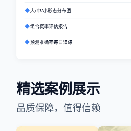
大/中/小形态分布图
组合概率评估报告
预测准确率每日追踪
精选案例展示
品质保障，值得信赖