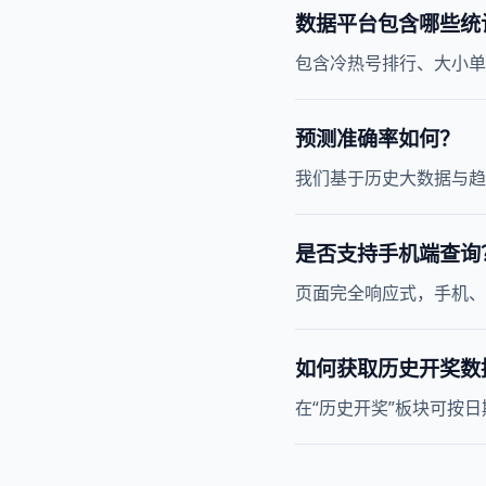
数据平台包含哪些统
包含冷热号排行、大小单
预测准确率如何？
我们基于历史大数据与趋
是否支持手机端查询
页面完全响应式，手机、
如何获取历史开奖数
在“历史开奖”板块可按