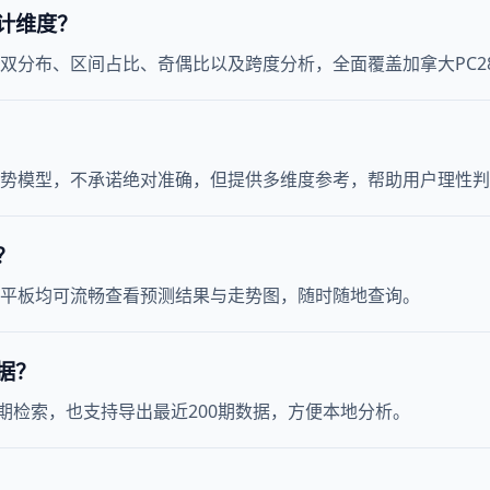
计维度？
双分布、区间占比、奇偶比以及跨度分析，全面覆盖加拿大PC2
势模型，不承诺绝对准确，但提供多维度参考，帮助用户理性判
？
平板均可流畅查看预测结果与走势图，随时随地查询。
据？
日期检索，也支持导出最近200期数据，方便本地分析。